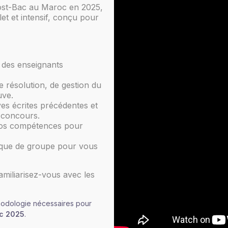
ost-Bac au Maroc en 2025,
t et intensif, conçu pour
 des enseignants
e résolution, de gestion du
uve.
ves écrites précédentes et
s concours.
os compétences pour
que de groupe pour vous
miliarisez-vous avec les
hodologie nécessaires pour
c 2025
.