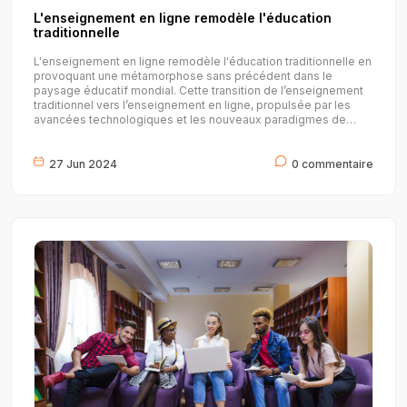
L'enseignement en ligne remodèle l'éducation
traditionnelle
L'enseignement en ligne remodèle l'éducation traditionnelle en
provoquant une métamorphose sans précédent dans le
paysage éducatif mondial. Cette transition de l’enseignement
traditionnel vers l’enseignement en ligne, propulsée par les
avancées technologiques et les nouveaux paradigmes de
l'apprentissage, redéfinit non seulement la méthode
d'enseignement et d'apprentissage, mais transforme
également les fondements même de l'éducation. En explorant
27 Jun 2024
0 commentaire
les motivations, les avantages, les défis et les perspectives
futures de cette évolution, il devient clair que l'enseignement
en ligne est bien plus qu'une simple alternative ; c'est une
révolution éducative.Un Nouveau Paradigme
ÉducatifL’enseignement traditionnel, basé sur des salles de
classe physiques, des livres imprimés et des interactions
directes entre enseignants et élèves, a longtemps été le pilier
de l'éducation. Cependant, l'émergence de l'internet et des
technologies numériques a ouvert de nouvelles voies pour
l’apprentissage, offrant des possibilités inédites et défiant les
conventions établies.Motivations et AvantagesAccessibilité
Universelle L’une des plus grandes révolutions de
l’enseignement en ligne est son pouvoir de supprimer les
frontières physiques et socio-économiques. Les étudiants,
qu'ils résident en milieu rural ou urbain, ont désormais accès à
des ressources éducatives de qualité, simplement via une